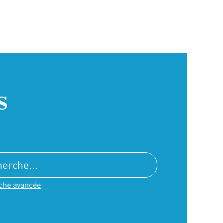
s
che avancée