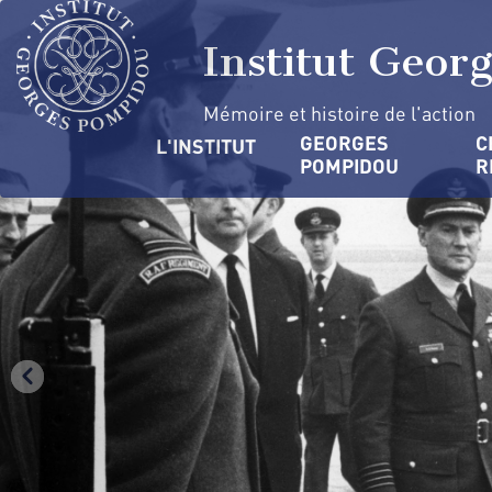
Aller
Panneau de gestion des cookies
au
Institut Geor
contenu
principal
Mémoire et histoire de l'action
Navigation
GEORGES 
C
L'INSTITUT
POMPIDOU
R
principale