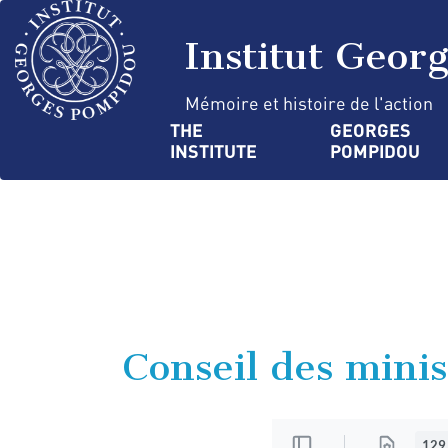
Skip
Cookies management panel
to
Institut Geor
main
content
Mémoire et histoire de l'action
Navigation
THE 
GEORGES 
INSTITUTE
POMPIDOU
principale
Conseil des minis