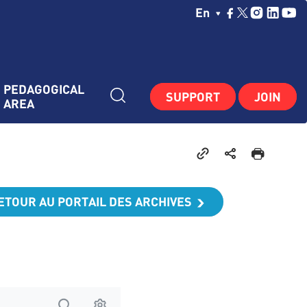
Choisissez Votre La
En
PEDAGOGICAL 
SUPPORT
JOIN
AREA
ETOUR AU PORTAIL DES ARCHIVES