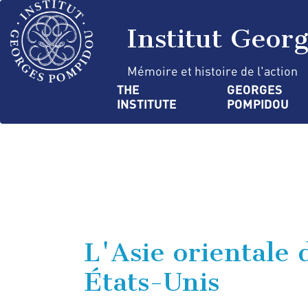
Skip
Cookies management panel
to
Institut Geor
main
content
Mémoire et histoire de l'action
Navigation
THE 
GEORGES 
INSTITUTE
POMPIDOU
principale
L'Asie orientale 
États-Unis