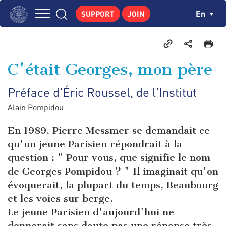
Skip
Cookies management panel
Ch
En
SUPPORT
JOIN
to
Navigation
main
THE INSTITUTE
content
principale
GEORGES POMPIDOU
C'était Georges, mon père
CENTRE DE RECHERCHES
Préface d'Éric Roussel, de l'Institut
PUBLICATIONS
Alain Pompidou
NEWS
PEDAGOGICAL AREA
En 1989, Pierre Messmer se demandait ce
qu'un jeune Parisien répondrait à la
question : " Pour vous, que signifie le nom
de Georges Pompidou ? " Il imaginait qu'on
évoquerait, la plupart du temps, Beaubourg
et les voies sur berge.
Le jeune Parisien d'aujourd'hui ne
donnerait sans doute pas une réponse très