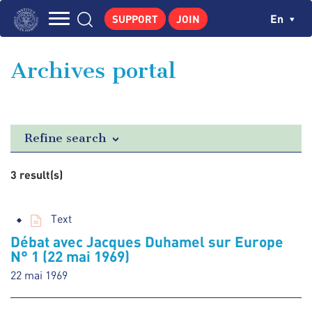
Skip
Cookies management panel
Ch
En
SUPPORT
JOIN
to
Navigation
main
THE INSTITUTE
content
principale
Archives portal
GEORGES POMPIDOU
CENTRE DE RECHERCHES
PUBLICATIONS
Refine search
NEWS
3 result(s)
PEDAGOGICAL AREA
Text
Débat avec Jacques Duhamel sur Europe
N° 1 (22 mai 1969)
22 mai 1969