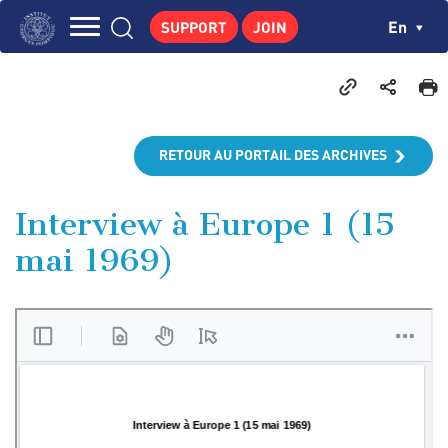
Skip
Cookies management panel
Ch
En
SUPPORT
JOIN
to
Navigation
main
THE INSTITUTE
content
principale
GEORGES POMPIDOU
CENTRE DE RECHERCHES
RETOUR AU PORTAIL DES ARCHIVES
PUBLICATIONS
NEWS
Interview à Europe 1 (15
mai 1969)
PEDAGOGICAL AREA