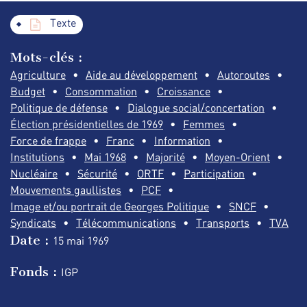
Texte
Mots-clés :
Agriculture
Aide au développement
Autoroutes
Budget
Consommation
Croissance
Politique de défense
Dialogue social/concertation
Élection présidentielles de 1969
Femmes
Force de frappe
Franc
Information
Institutions
Mai 1968
Majorité
Moyen-Orient
Nucléaire
Sécurité
ORTF
Participation
Mouvements gaullistes
PCF
Image et/ou portrait de Georges Politique
SNCF
Syndicats
Télécommunications
Transports
TVA
Date :
15 mai
1969
Fonds :
IGP