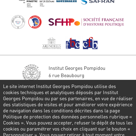
Institut Georges Pompidou
6 rue Beaubourg
75004 Paris
Le site internet Institut Georges Pompidou utilise des
Tél. : 01 44 78 41 22
cookies techniques et analytiques déposés par Institut
Georges Pompidou ou par ses partenaires, en vue de réaliser
Stay in touch
des statistiques de visites et pour améliorer votre expérience
de navigation dans les conditions décrites dans la page
CONTACT FORM
Politique de protection des données personnelles rubrique «
Cookies ». Vous pouvez accepter, refuser le dépôt de tous les
Follow us
cookies ou paramétrer vos choix en cliquant sur le bouton «
Personnaliser ». Vous pouvez retirer à tout moment votre