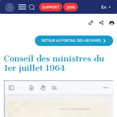
Skip
Cookies management panel
Ch
En
SUPPORT
JOIN
to
Navigation
main
THE INSTITUTE
content
principale
GEORGES POMPIDOU
CENTRE DE RECHERCHES
RETOUR AU PORTAIL DES ARCHIVES
PUBLICATIONS
NEWS
Conseil des ministres du
1er juillet 1964
PEDAGOGICAL AREA