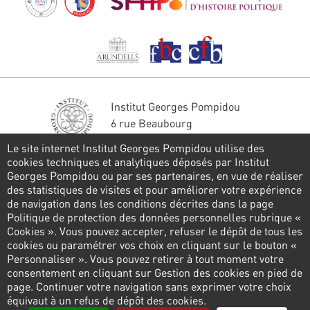
Institut Georges Pompidou
6 rue Beaubourg
75004 Paris
Le site internet Institut Georges Pompidou utilise des
Tél. : 01 44 78 41 22
cookies techniques et analytiques déposés par Institut
Georges Pompidou ou par ses partenaires, en vue de réaliser
Stay in touch
des statistiques de visites et pour améliorer votre expérience
de navigation dans les conditions décrites dans la page
CONTACT FORM
Politique de protection des données personnelles rubrique «
Cookies ». Vous pouvez accepter, refuser le dépôt de tous les
Follow us
cookies ou paramétrer vos choix en cliquant sur le bouton «
Personnaliser ». Vous pouvez retirer à tout moment votre
consentement en cliquant sur Gestion des cookies en pied de
page. Continuer votre navigation sans exprimer votre choix
Pied
équivaut à un refus de dépôt des cookies.