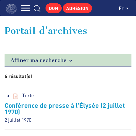
Aller
Panneau de gestion des cookies
Ch
Fr
DON
ADHÉSION
au
Navigation
contenu
L'INSTITUT
principal
principale
Portail d’archives
GEORGES POMPIDOU
CENTRE DE RECHERCHES
PUBLICATIONS
Affiner ma recherche
ACTUALITÉS
6 résultat(s)
ENSEIGNEMENT
Texte
Conférence de presse à l'Élysée (2 juillet
1970)
2 juillet 1970