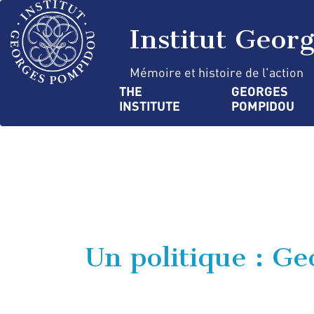
Skip
Cookies management panel
to
Institut Geor
main
content
Mémoire et histoire de l'action
Navigation
THE 
GEORGES 
INSTITUTE
POMPIDOU
principale
Un politique : G