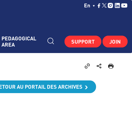
Choisissez Votre La
En
PEDAGOGICAL 
SUPPORT
JOIN
AREA
ETOUR AU PORTAIL DES ARCHIVES