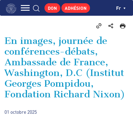
Aller
Panneau de gestion des cookies
Ch
Fr
DON
ADHÉSION
au
Navigation
contenu
L'INSTITUT
principal
principale
GEORGES POMPIDOU
En images, journée de
CENTRE DE RECHERCHES
conférences-débats,
PUBLICATIONS
Ambassade de France,
ACTUALITÉS
Washington, D.C (Institut
ENSEIGNEMENT
Georges Pompidou,
Fondation Richard Nixon)
01 octobre 2025