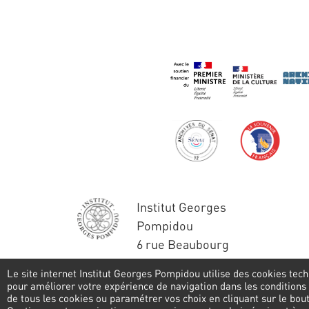
Institut Georges
Pompidou
6 rue Beaubourg
75004 Paris
Le site internet Institut Georges Pompidou utilise des cookies tech
Tél. : 01 44 78 41 22
pour améliorer votre expérience de navigation dans les conditions
de tous les cookies ou paramétrer vos choix en cliquant sur le bo