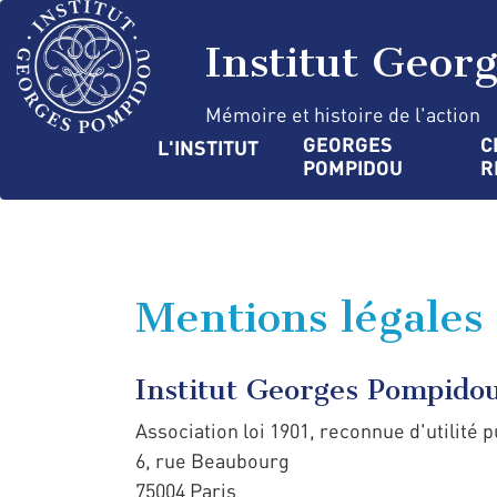
Aller
Panneau de gestion des cookies
au
Institut Geor
contenu
principal
Mémoire et histoire de l'action
Navigation
GEORGES 
C
L'INSTITUT
POMPIDOU
R
principale
Mentions légales
Institut Georges Pompido
Association loi 1901, reconnue d'utilité 
6, rue Beaubourg
75004 Paris