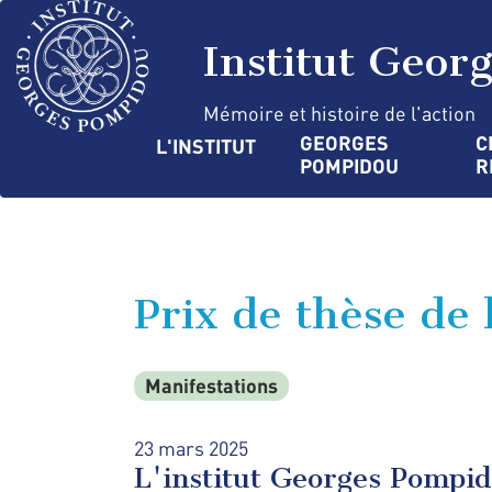
Aller
Panneau de gestion des cookies
au
Institut Geor
contenu
principal
Mémoire et histoire de l'action
Navigation
GEORGES 
C
L'INSTITUT
POMPIDOU
R
principale
Prix de thèse de
Manifestations
23 mars 2025
L'institut Georges Pompid