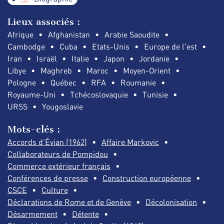
Lieux associés :
Afrique
Afghanistan
Arabie Saoudite
Cambodge
Cuba
Etats-Unis
Europe de l'est
Iran
Israël
Italie
Japon
Jordanie
Libye
Maghreb
Maroc
Moyen-Orient
Pologne
Québec
RFA
Roumanie
Royaume-Uni
Tchécoslovaquie
Tunisie
URSS
Yougoslavie
Mots-clés :
Accords d'Évian (1962)
Affaire Markovic
Collaborateurs de Pompidou
Commerce extérieur français
Conférences de presse
Construction européenne
CSCE
Culture
Déclarations de Rome et de Genève
Décolonisation
Désarmement
Détente