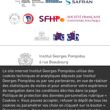
Institut Georges Pompidou
6 rue Beaubourg
75004 Paris
Le site internet Institut Georges Pompidou utilise des
Tél. : 01 44 78 41 22
cookies techniques et analytiques déposés par Institut
Georges Pompidou ou par ses partenaires, en vue de réaliser
Stay in touch
des statistiques de visites et pour améliorer votre expérience
de navigation dans les conditions décrites dans la page
CONTACT FORM
Politique de protection des données personnelles rubrique «
Cookies ». Vous pouvez accepter, refuser le dépôt de tous les
Follow us
cookies ou paramétrer vos choix en cliquant sur le bouton «