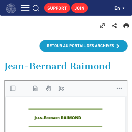
Skip
Cookies management panel
Ch
En
SUPPORT
JOIN
to
Navigation
main
THE INSTITUTE
content
principale
GEORGES POMPIDOU
CENTRE DE RECHERCHES
RETOUR AU PORTAIL DES ARCHIVES
PUBLICATIONS
NEWS
Jean-Bernard Raimond
PEDAGOGICAL AREA