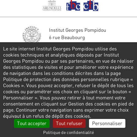
Institut Georges Pompidou
6 rue Beaubourg
75004 Paris
Le site internet Institut Georges Pompidou utilise des
Tél. : 01 44 78 41 22
cookies techniques et analytiques déposés par Institut
Georges Pompidou ou par ses partenaires, en vue de réaliser
Restons en contact
des statistiques de visites et pour améliorer votre expérience
de navigation dans les conditions décrites dans la page
FORMULAIRE DE CONTACT
Politique de protection des données personnelles rubrique «
Cookies ». Vous pouvez accepter, refuser le dépôt de tous les
Suivez-nous
cookies ou paramétrer vos choix en cliquant sur le bouton «
Personnaliser ». Vous pouvez retirer à tout moment votre
consentement en cliquant sur Gestion des cookies en pied de
page. Continuer votre navigation sans exprimer votre choix
Pied
équivaut à un refus de dépôt des cookies.
de
Politique de confidentialité
Gestion des cookies
Tout accepter
Tout refuser
Personnaliser
page
Liens
Mentions légales
Contactez-nous
Presse
Politique de confidentialité