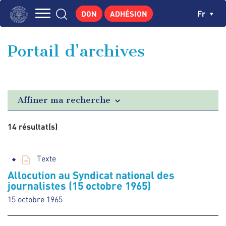
Aller
Panneau de gestion des cookies
Ch
Fr
DON
ADHÉSION
au
Navigation
contenu
L'INSTITUT
principal
principale
Portail d’archives
GEORGES POMPIDOU
CENTRE DE RECHERCHES
PUBLICATIONS
Affiner ma recherche
ACTUALITÉS
14 résultat(s)
ENSEIGNEMENT
Texte
Allocution au Syndicat national des
journalistes (15 octobre 1965)
15 octobre 1965