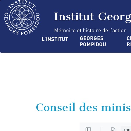
Aller
Panneau de gestion des cookies
au
Institut Geor
contenu
principal
Mémoire et histoire de l'action
Navigation
GEORGES 
C
L'INSTITUT
POMPIDOU
R
principale
Conseil des minis