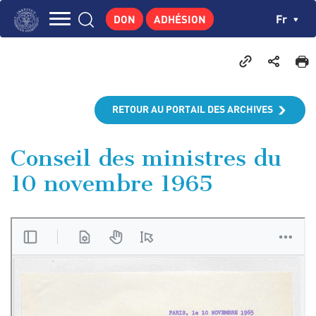
Aller
Panneau de gestion des cookies
Ch
Fr
DON
ADHÉSION
au
Navigation
contenu
L'INSTITUT
principal
principale
GEORGES POMPIDOU
CENTRE DE RECHERCHES
RETOUR AU PORTAIL DES ARCHIVES
PUBLICATIONS
ACTUALITÉS
Conseil des ministres du
10 novembre 1965
ENSEIGNEMENT