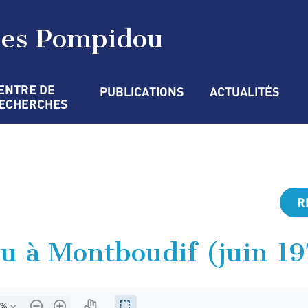
ges Pompidou
ENTRE DE 
PUBLICATIONS
ACTUALITÉS
ECHERCHES
R
 à Montboudif (juin 19