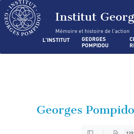
Aller
Panneau de gestion des cookies
au
Institut Geor
contenu
principal
Mémoire et histoire de l'action
Navigation
GEORGES 
C
L'INSTITUT
POMPIDOU
R
principale
Georges Pompidou