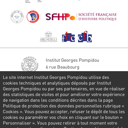
Institut Georges Pompidou
6 rue Beaubourg
75004 Paris
Le site internet Institut Georges Pompidou utilise des
Tél. : 01 44 78 41 22
cookies techniques et analytiques déposés par Institut
Georges Pompidou ou par ses partenaires, en vue de réaliser
Restons en contact
des statistiques de visites et pour améliorer votre expérience
de navigation dans les conditions décrites dans la page
FORMULAIRE DE CONTACT
Politique de protection des données personnelles rubrique «
Cookies ». Vous pouvez accepter, refuser le dépôt de tous les
Suivez-nous
cookies ou paramétrer vos choix en cliquant sur le bouton «
Personnaliser ». Vous pouvez retirer à tout moment votre