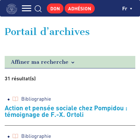
Aller
Panneau de gestion des cookies
Ch
Fr
DON
ADHÉSION
au
Navigation
contenu
L'INSTITUT
principal
principale
Portail d’archives
GEORGES POMPIDOU
CENTRE DE RECHERCHES
PUBLICATIONS
Affiner ma recherche
ACTUALITÉS
31 résultat(s)
ENSEIGNEMENT
Bibliographie
Action et pensée sociale chez Pompidou :
témoignage de F.-X. Ortoli
Bibliographie