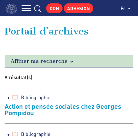
Aller
Panneau de gestion des cookies
Ch
Fr
DON
ADHÉSION
au
Navigation
contenu
L'INSTITUT
principal
principale
Portail d’archives
GEORGES POMPIDOU
CENTRE DE RECHERCHES
PUBLICATIONS
Affiner ma recherche
ACTUALITÉS
9 résultat(s)
ENSEIGNEMENT
Bibliographie
Action et pensée sociales chez Georges
Pompidou
Bibliographie