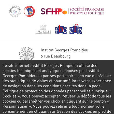
Institut Georges Pompidou
6 rue Beaubourg
75004 Paris
Le site internet Institut Georges Pompidou utilise des
Tél. : 01 44 78 41 22
cookies techniques et analytiques déposés par Institut
Georges Pompidou ou par ses partenaires, en vue de réaliser
Restons en contact
des statistiques de visites et pour améliorer votre expérience
de navigation dans les conditions décrites dans la page
FORMULAIRE DE CONTACT
Politique de protection des données personnelles rubrique «
Cookies ». Vous pouvez accepter, refuser le dépôt de tous les
Suivez-nous
cookies ou paramétrer vos choix en cliquant sur le bouton «
Personnaliser ». Vous pouvez retirer à tout moment votre
consentement en cliquant sur Gestion des cookies en pied de