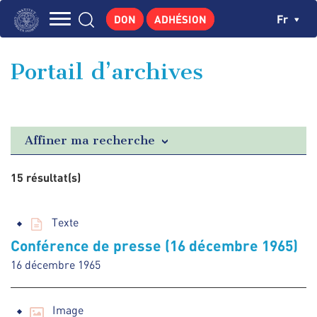
Aller
Panneau de gestion des cookies
Ch
Fr
DON
ADHÉSION
au
Navigation
contenu
L'INSTITUT
principal
principale
Portail d’archives
GEORGES POMPIDOU
CENTRE DE RECHERCHES
PUBLICATIONS
Affiner ma recherche
ACTUALITÉS
15 résultat(s)
ENSEIGNEMENT
Texte
Conférence de presse (16 décembre 1965)
16 décembre 1965
Image