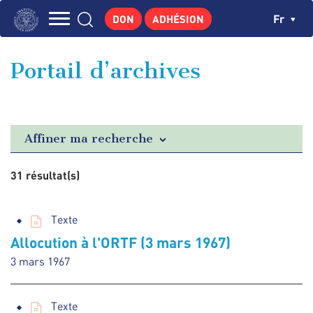
Aller
Panneau de gestion des cookies
Ch
Fr
DON
ADHÉSION
au
Navigation
contenu
L'INSTITUT
principal
principale
Portail d’archives
GEORGES POMPIDOU
CENTRE DE RECHERCHES
PUBLICATIONS
Affiner ma recherche
ACTUALITÉS
31 résultat(s)
ENSEIGNEMENT
Texte
Allocution à l'ORTF (3 mars 1967)
3 mars 1967
Texte