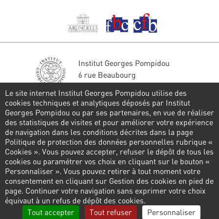
Institut Georges Pompidou
6 rue Beaubourg
75004 Paris
Le site internet Institut Georges Pompidou utilise des
Tél. : 01 44 78 41 22
cookies techniques et analytiques déposés par Institut
Georges Pompidou ou par ses partenaires, en vue de réaliser
Restons en contact
des statistiques de visites et pour améliorer votre expérience
de navigation dans les conditions décrites dans la page
FORMULAIRE DE CONTACT
Politique de protection des données personnelles rubrique «
Cookies ». Vous pouvez accepter, refuser le dépôt de tous les
Suivez-nous
cookies ou paramétrer vos choix en cliquant sur le bouton «
Personnaliser ». Vous pouvez retirer à tout moment votre
consentement en cliquant sur Gestion des cookies en pied de
page. Continuer votre navigation sans exprimer votre choix
Pied
équivaut à un refus de dépôt des cookies.
de
Politique de confidentialité
Gestion des cookies
Tout accepter
Tout refuser
Personnaliser