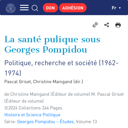
Aller
Panneau de gestion des cookies
Ch
Fr
DON
ADHÉSION
au
Navigation
contenu
L'INSTITUT
principal
principale
GEORGES POMPIDOU
La santé pulique sous
CENTRE DE RECHERCHES
Georges Pompidou
PUBLICATIONS
Politique, recherche et société (1962-
ACTUALITÉS
1974)
ENSEIGNEMENT
Pascal Griset, Christine Manigand (dir.)
de
Christine Manigand (Éditeur de volume) M. Pascal Griset
(Éditeur de volume)
©2024 Collections 244 Pages
Histoire et Science Politique
Série:
Georges Pompidou – Études
, Volume 13