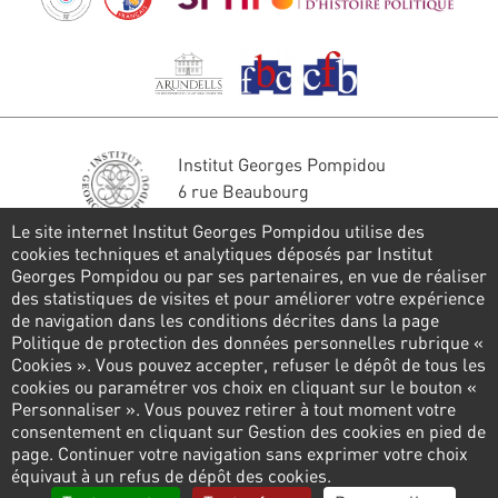
Institut Georges Pompidou
6 rue Beaubourg
75004 Paris
Le site internet Institut Georges Pompidou utilise des
Tél. : 01 44 78 41 22
cookies techniques et analytiques déposés par Institut
Georges Pompidou ou par ses partenaires, en vue de réaliser
Restons en contact
des statistiques de visites et pour améliorer votre expérience
de navigation dans les conditions décrites dans la page
FORMULAIRE DE CONTACT
Politique de protection des données personnelles rubrique «
Cookies ». Vous pouvez accepter, refuser le dépôt de tous les
Suivez-nous
cookies ou paramétrer vos choix en cliquant sur le bouton «
Personnaliser ». Vous pouvez retirer à tout moment votre
consentement en cliquant sur Gestion des cookies en pied de
page. Continuer votre navigation sans exprimer votre choix
Pied
équivaut à un refus de dépôt des cookies.
de