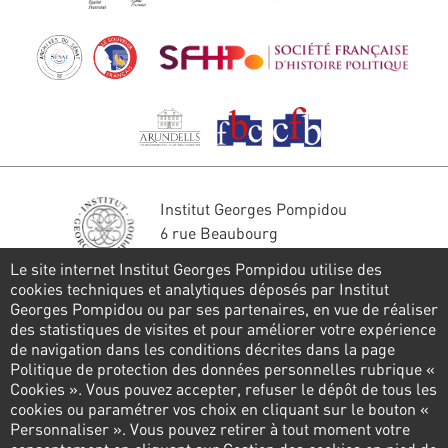
Institut Georges Pompidou
6 rue Beaubourg
75004 Paris
Le site internet Institut Georges Pompidou utilise des
Tél. : 01 44 78 41 22
cookies techniques et analytiques déposés par Institut
Georges Pompidou ou par ses partenaires, en vue de réaliser
Restons en contact
des statistiques de visites et pour améliorer votre expérience
de navigation dans les conditions décrites dans la page
FORMULAIRE DE CONTACT
Politique de protection des données personnelles rubrique «
Cookies ». Vous pouvez accepter, refuser le dépôt de tous les
Suivez-nous
cookies ou paramétrer vos choix en cliquant sur le bouton «
Personnaliser ». Vous pouvez retirer à tout moment votre