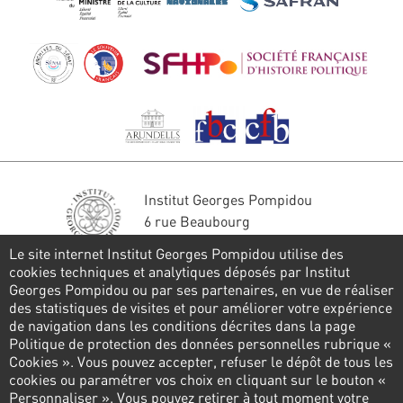
Institut Georges Pompidou
6 rue Beaubourg
75004 Paris
Le site internet Institut Georges Pompidou utilise des
Tél. : 01 44 78 41 22
cookies techniques et analytiques déposés par Institut
Georges Pompidou ou par ses partenaires, en vue de réaliser
Restons en contact
des statistiques de visites et pour améliorer votre expérience
de navigation dans les conditions décrites dans la page
FORMULAIRE DE CONTACT
Politique de protection des données personnelles rubrique «
Cookies ». Vous pouvez accepter, refuser le dépôt de tous les
Suivez-nous
cookies ou paramétrer vos choix en cliquant sur le bouton «
Personnaliser ». Vous pouvez retirer à tout moment votre