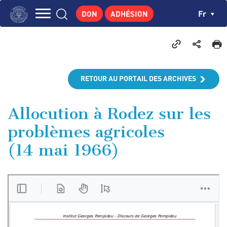
Aller
Panneau de gestion des cookies
Ch
Fr
DON
ADHÉSION
au
Navigation
contenu
L'INSTITUT
principal
principale
GEORGES POMPIDOU
CENTRE DE RECHERCHES
RETOUR AU PORTAIL DES ARCHIVES
PUBLICATIONS
ACTUALITÉS
Allocution à Rodez sur les
problèmes agricoles
ENSEIGNEMENT
(14 mai 1966)