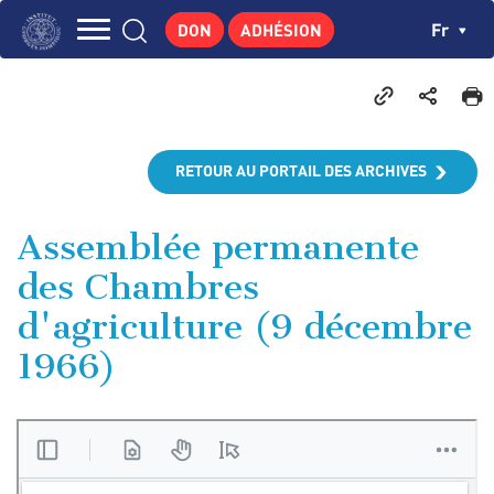
Aller
Panneau de gestion des cookies
Ch
Fr
DON
ADHÉSION
au
Navigation
contenu
L'INSTITUT
principal
principale
GEORGES POMPIDOU
CENTRE DE RECHERCHES
RETOUR AU PORTAIL DES ARCHIVES
PUBLICATIONS
ACTUALITÉS
Assemblée permanente
des Chambres
ENSEIGNEMENT
d'agriculture (9 décembre
1966)