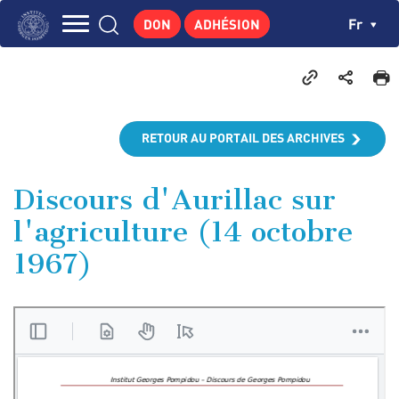
Aller
Panneau de gestion des cookies
Ch
Fr
DON
ADHÉSION
au
Navigation
contenu
L'INSTITUT
principal
principale
GEORGES POMPIDOU
CENTRE DE RECHERCHES
RETOUR AU PORTAIL DES ARCHIVES
PUBLICATIONS
ACTUALITÉS
Discours d'Aurillac sur
l'agriculture (14 octobre
ENSEIGNEMENT
1967)