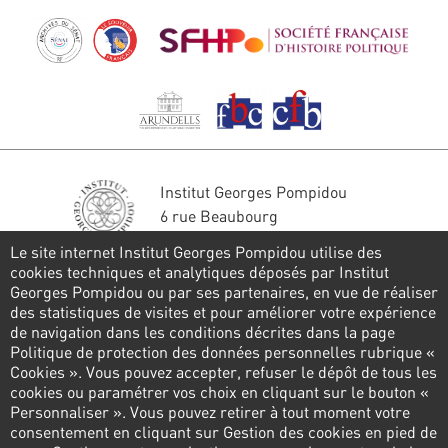
Institut Georges Pompidou
6 rue Beaubourg
75004 Paris
Le site internet Institut Georges Pompidou utilise des
Tél. : 01 44 78 41 22
cookies techniques et analytiques déposés par Institut
Georges Pompidou ou par ses partenaires, en vue de réaliser
Restons en contact
des statistiques de visites et pour améliorer votre expérience
de navigation dans les conditions décrites dans la page
FORMULAIRE DE CONTACT
Politique de protection des données personnelles rubrique «
Cookies ». Vous pouvez accepter, refuser le dépôt de tous les
Suivez-nous
cookies ou paramétrer vos choix en cliquant sur le bouton «
Personnaliser ». Vous pouvez retirer à tout moment votre
consentement en cliquant sur Gestion des cookies en pied de