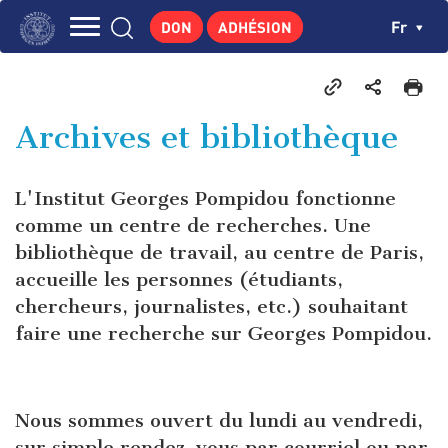
Aller
Panneau de gestion des cookies
Ch
Fr
DON
ADHÉSION
au
Navigation
contenu
L'INSTITUT
principal
principale
GEORGES POMPIDOU
Archives et bibliothèque
CENTRE DE RECHERCHES
PUBLICATIONS
L'Institut Georges Pompidou fonctionne
ACTUALITÉS
comme un centre de recherches. Une
bibliothèque de travail, au centre de Paris,
ENSEIGNEMENT
accueille les personnes (étudiants,
chercheurs, journalistes, etc.) souhaitant
faire une recherche sur Georges Pompidou.
Nous sommes ouvert du lundi au vendredi,
sur simple rendez-vous par courriel ou par