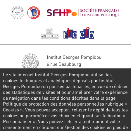
Institut Georges Pompidou
6 rue Beaubourg
75004 Paris
Le site internet Institut Georges Pompidou utilise des
Tél. : 01 44 78 41 22
cookies techniques et analytiques déposés par Institut
Georges Pompidou ou par ses partenaires, en vue de réaliser
Restons en contact
des statistiques de visites et pour améliorer votre expérience
de navigation dans les conditions décrites dans la page
FORMULAIRE DE CONTACT
Politique de protection des données personnelles rubrique «
Cookies ». Vous pouvez accepter, refuser le dépôt de tous les
Suivez-nous
cookies ou paramétrer vos choix en cliquant sur le bouton «
Personnaliser ». Vous pouvez retirer à tout moment votre
consentement en cliquant sur Gestion des cookies en pied de