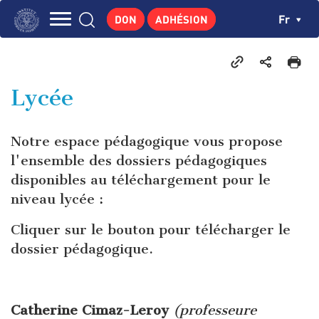
Aller
Panneau de gestion des cookies
Ch
Fr
DON
ADHÉSION
au
Navigation
contenu
L'INSTITUT
principal
principale
GEORGES POMPIDOU
Lycée
CENTRE DE RECHERCHES
PUBLICATIONS
Notre espace pédagogique vous propose
ACTUALITÉS
l'ensemble des dossiers pédagogiques
disponibles au téléchargement pour le
ENSEIGNEMENT
niveau lycée :
Cliquer sur le bouton pour télécharger le
dossier pédagogique.
Catherine Cimaz-Leroy
(professeure