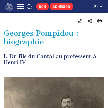
Aller
Panneau de gestion des cookies
Ch
Fr
DON
ADHÉSION
au
Navigation
contenu
L'INSTITUT
principal
principale
GEORGES POMPIDOU
Georges Pompidou :
CENTRE DE RECHERCHES
biographie
PUBLICATIONS
ACTUALITÉS
I. Du fils du Cantal au professeur à
ENSEIGNEMENT
Henri IV