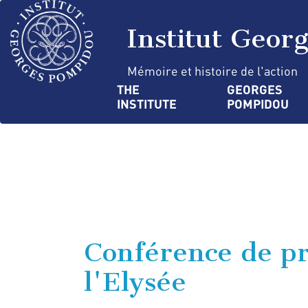
Skip
Cookies management panel
to
Institut Geor
main
content
Mémoire et histoire de l'action
Navigation
THE 
GEORGES 
INSTITUTE
POMPIDOU
principale
Conférence de pre
l'Elysée