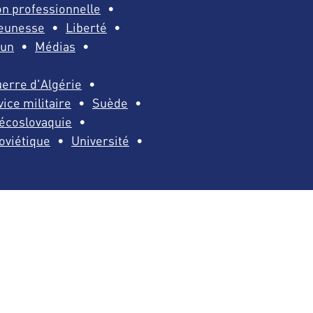
n professionnelle
eunesse
Liberté
un
Médias
erre d'Algérie
ice militaire
Suède
écoslovaquie
oviétique
Université