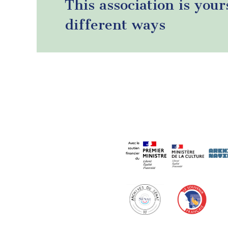
This association is your
different ways