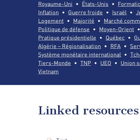
Royaume-Uni
États-Unis
Formatio
Inflation
Guerre froide
Israël
J
Logement
Majorité
Marché comm
Politique de défense
Moyen-Orient
Pratique présidentielle
Québec
Gu
Algérie – Régionalisation
RFA
Serv
Système monétaire international
Tch
Tiers-Monde
TNP
UEO
Union s
Vietnam
Linked resources