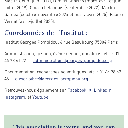
Maëlle Gélin (juin 2017), Dimitri Charles (mars-avril et juin-
juillet 2019), Chiara Lelandais (septembre 2022), Martin
Gamba (octobre-novembre 2024 et mars-avril 2025), Fabien
Vernat (avril-juillet 2025).
Coordonnées de l'Institut :
Institut Georges Pompidou, 6 rue Beaubourg 75004 Paris
Administration, gestion, événementiel, donations, etc. : 01
44 78 41 22 --
administration@georges-pompidou.org
Documentation, recherches scientifiques, etc. : 01 44 78 42
46 --
olivier.sibre@georges-pompidou.org
Retrouvez-nous également sur
Facebook
,
X
,
LinkedIn
,
Instagram
, et
Youtube
This association is yours, and you can