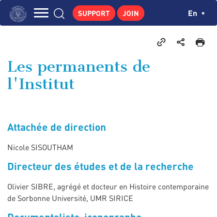
Skip
Cookies management panel
Ch
En
SUPPORT
JOIN
to
Navigation
main
THE INSTITUTE
content
principale
GEORGES POMPIDOU
Les permanents de
CENTRE DE RECHERCHES
l'Institut
PUBLICATIONS
NEWS
PEDAGOGICAL AREA
Attachée de direction
Nicole SISOUTHAM
Directeur des études et de la recherche
Olivier SIBRE, agrégé et docteur en Histoire contemporaine
de Sorbonne Université, UMR SIRICE
Documentaliste-iconographe