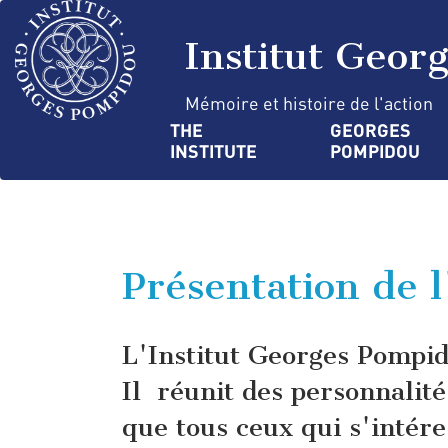
Skip
Cookies management panel
to
Institut Geor
main
content
Mémoire et histoire de l'action
Navigation
THE 
GEORGES 
INSTITUTE
POMPIDOU
principale
Présentation de 
L'Institut Georges Pompi
Il réunit des personnalité
que tous ceux qui s'intér