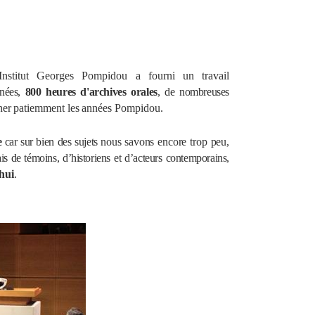
nstitut Georges Pompidou a fourni un travail
nnées,
800
heures d'archives orales
, de nombreuses
her
patiemment
les
années
Pompidou.
re
car
sur bien
des sujets
nous
savons encore trop peu,
ais de
témoins
, d’
historiens et d’acteurs contemporains,
hui
.