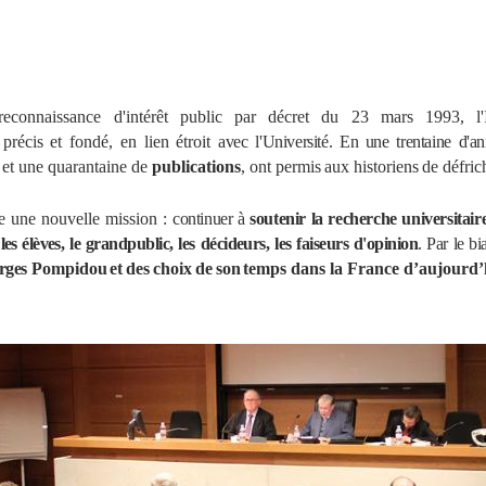
connaissance d'intérêt public par décret du 23 mars 1993, l'I
précis
et
fondé,
en
lien
étroit
avec l'Université. En une trentaine d'a
et une quarantaine de
publications
, ont permis
aux
historiens
de
défric
e une nouvelle mission :
continuer à
soutenir la recherche universitai
les élèves,
le
grandpublic,
les
décideurs,
les
faiseurs d'opinion
.
Par le
bi
rges
Pompidou
et
des
choix
de
son
temps dans la France d’aujourd’