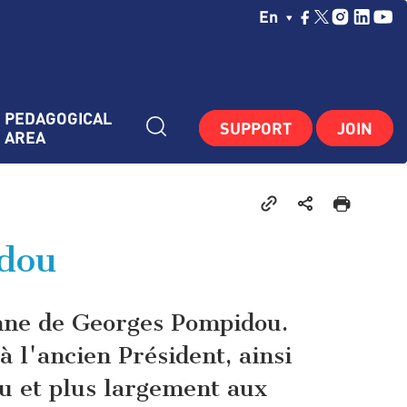
Choisissez Votre La
En
PEDAGOGICAL 
SUPPORT
JOIN
AREA
idou
onne de Georges Pompidou.
à l'ancien Président, ainsi
ou et plus largement aux