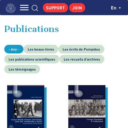
Skip
Cookies management panel
Ch
En
SUPPORT
JOIN
to
Navigation
main
THE INSTITUTE
content
principale
Publications
GEORGES POMPIDOU
CENTRE DE RECHERCHES
- Any -
Les beaux-livres
Les écrits de Pompidou
PUBLICATIONS
Les publications scientifiques
Les recueils d'archives
NEWS
Les témoignages
PEDAGOGICAL AREA