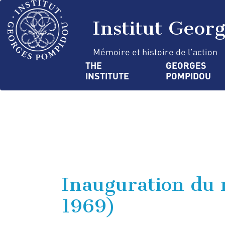
Skip
Cookies management panel
to
Institut Geor
main
content
Mémoire et histoire de l'action
Navigation
THE 
GEORGES 
INSTITUTE
POMPIDOU
principale
Inauguration du
1969)