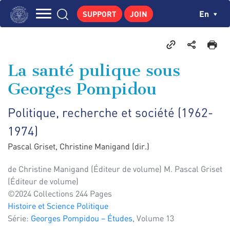
Skip
Cookies management panel
Ch
En
SUPPORT
JOIN
to
Navigation
main
THE INSTITUTE
content
principale
GEORGES POMPIDOU
La santé pulique sous
CENTRE DE RECHERCHES
Georges Pompidou
PUBLICATIONS
Politique, recherche et société (1962-
NEWS
1974)
PEDAGOGICAL AREA
Pascal Griset, Christine Manigand (dir.)
de
Christine Manigand (Éditeur de volume) M. Pascal Griset
(Éditeur de volume)
©2024 Collections 244 Pages
Histoire et Science Politique
Série:
Georges Pompidou – Études
, Volume 13