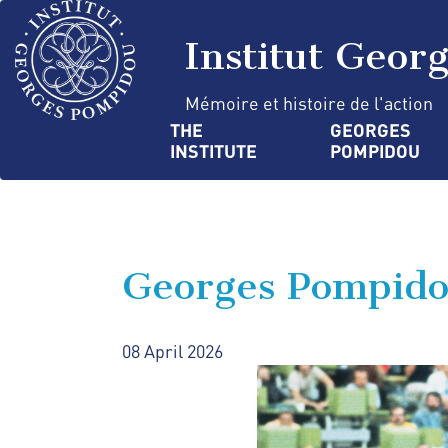
Skip
Cookies management panel
to
Institut Geor
main
content
Mémoire et histoire de l'action
Navigation
THE 
GEORGES 
INSTITUTE
POMPIDOU
principale
Georges Pompidou
08 April 2026