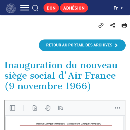
Aller
Panneau de gestion des cookies
Ch
Fr
DON
ADHÉSION
au
Navigation
contenu
L'INSTITUT
principal
principale
GEORGES POMPIDOU
CENTRE DE RECHERCHES
RETOUR AU PORTAIL DES ARCHIVES
PUBLICATIONS
ACTUALITÉS
Inauguration du nouveau
siège social d'Air France
ENSEIGNEMENT
(9 novembre 1966)