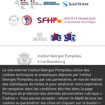
Institut Georges Pompidou
6 rue Beaubourg
75004 Paris
Le site internet Institut Georges Pompidou utilise des
Tél. : 01 44 78 41 22
cookies techniques et analytiques déposés par Institut
Georges Pompidou ou par ses partenaires, en vue de réaliser
Restons en contact
des statistiques de visites et pour améliorer votre expérience
de navigation dans les conditions décrites dans la page
FORMULAIRE DE CONTACT
Politique de protection des données personnelles rubrique «
Cookies ». Vous pouvez accepter, refuser le dépôt de tous les
Suivez-nous
cookies ou paramétrer vos choix en cliquant sur le bouton «