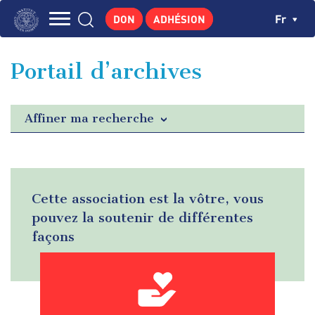
Aller
Panneau de gestion des cookies
Ch
Fr
DON
ADHÉSION
au
Navigation
contenu
L'INSTITUT
principal
principale
Portail d’archives
GEORGES POMPIDOU
CENTRE DE RECHERCHES
Affiner ma recherche
PUBLICATIONS
ACTUALITÉS
ENSEIGNEMENT
Cette association est la vôtre, vous
pouvez la soutenir de différentes
façons