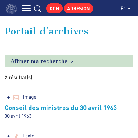
Aller
Panneau de gestion des cookies
Ch
Fr
DON
ADHÉSION
au
Navigation
contenu
L'INSTITUT
principal
principale
Portail d’archives
GEORGES POMPIDOU
CENTRE DE RECHERCHES
PUBLICATIONS
Affiner ma recherche
ACTUALITÉS
2 résultat(s)
ENSEIGNEMENT
Image
Conseil des ministres du 30 avril 1963
30 avril 1963
Texte