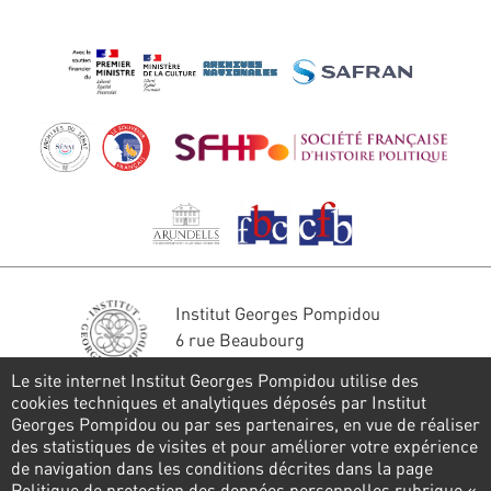
Institut Georges Pompidou
6 rue Beaubourg
75004 Paris
Le site internet Institut Georges Pompidou utilise des
Tél. : 01 44 78 41 22
cookies techniques et analytiques déposés par Institut
Georges Pompidou ou par ses partenaires, en vue de réaliser
Restons en contact
des statistiques de visites et pour améliorer votre expérience
de navigation dans les conditions décrites dans la page
FORMULAIRE DE CONTACT
Politique de protection des données personnelles rubrique «