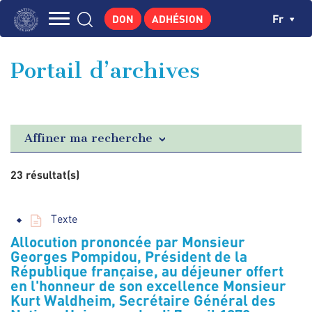
Aller
Panneau de gestion des cookies
Ch
Fr
DON
ADHÉSION
au
Navigation
contenu
L'INSTITUT
principal
principale
Portail d’archives
GEORGES POMPIDOU
CENTRE DE RECHERCHES
PUBLICATIONS
Affiner ma recherche
ACTUALITÉS
23 résultat(s)
ENSEIGNEMENT
Texte
Allocution prononcée par Monsieur
Georges Pompidou, Président de la
République française, au déjeuner offert
en l'honneur de son excellence Monsieur
Kurt Waldheim, Secrétaire Général des