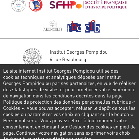
Institut Georges Pompidou
6 rue Beaubourg
75004 Paris
Le site internet Institut Georges Pompidou utilise des
Tél. : 01 44 78 41 22
cookies techniques et analytiques déposés par Institut
Georges Pompidou ou par ses partenaires, en vue de réaliser
Restons en contact
des statistiques de visites et pour améliorer votre expérience
de navigation dans les conditions décrites dans la page
FORMULAIRE DE CONTACT
Politique de protection des données personnelles rubrique «
Cookies ». Vous pouvez accepter, refuser le dépôt de tous les
Suivez-nous
cookies ou paramétrer vos choix en cliquant sur le bouton «
Personnaliser ». Vous pouvez retirer à tout moment votre
consentement en cliquant sur Gestion des cookies en pied de
page. Continuer votre navigation sans exprimer votre choix
Pied