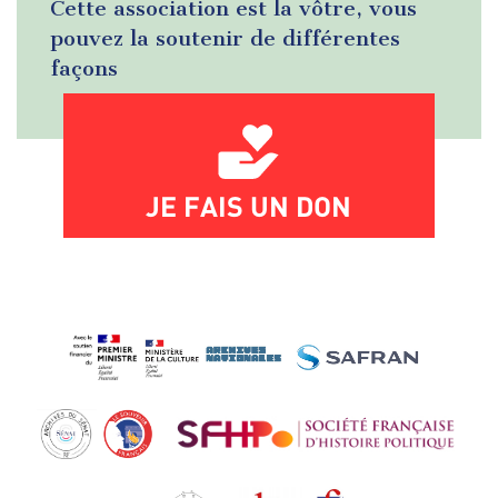
Cette association est la vôtre, vous
pouvez la soutenir de différentes
façons
JE FAIS UN DON