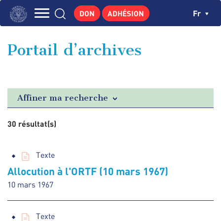
Aller
Panneau de gestion des cookies
Ch
Fr
DON
ADHÉSION
au
Navigation
contenu
L'INSTITUT
principal
principale
Portail d’archives
GEORGES POMPIDOU
CENTRE DE RECHERCHES
PUBLICATIONS
Affiner ma recherche
ACTUALITÉS
30 résultat(s)
ENSEIGNEMENT
Texte
Allocution à l'ORTF (10 mars 1967)
10 mars 1967
Texte