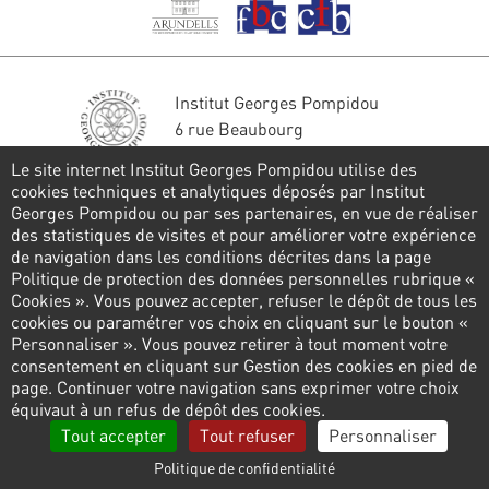
Institut Georges Pompidou
6 rue Beaubourg
75004 Paris
Le site internet Institut Georges Pompidou utilise des
Tél. : 01 44 78 41 22
cookies techniques et analytiques déposés par Institut
Georges Pompidou ou par ses partenaires, en vue de réaliser
Restons en contact
des statistiques de visites et pour améliorer votre expérience
de navigation dans les conditions décrites dans la page
FORMULAIRE DE CONTACT
Politique de protection des données personnelles rubrique «
Cookies ». Vous pouvez accepter, refuser le dépôt de tous les
Suivez-nous
cookies ou paramétrer vos choix en cliquant sur le bouton «
Personnaliser ». Vous pouvez retirer à tout moment votre
consentement en cliquant sur Gestion des cookies en pied de
page. Continuer votre navigation sans exprimer votre choix
Pied
équivaut à un refus de dépôt des cookies.
de
Politique de confidentialité
Gestion des cookies
Tout accepter
Tout refuser
Personnaliser
page
Liens
Mentions légales
Contactez-nous
Presse
Politique de confidentialité