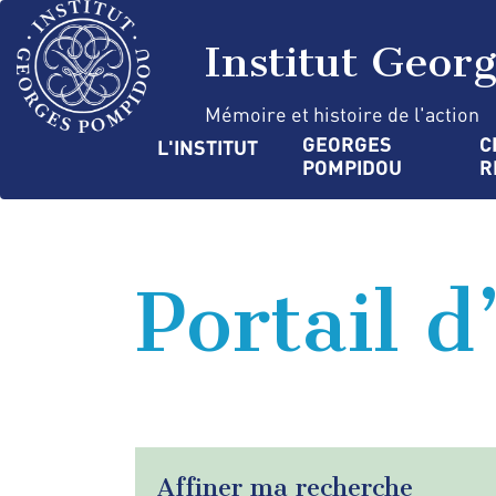
Aller
Panneau de gestion des cookies
au
Institut Geor
contenu
principal
Mémoire et histoire de l'action
Navigation
GEORGES 
C
L'INSTITUT
POMPIDOU
R
principale
Portail d
Affiner ma recherche