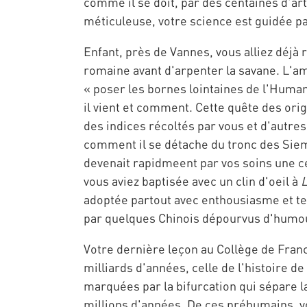
comme il se doit, par des centaines d'art
méticuleuse, votre science est guidée par
Enfant, près de Vannes, vous alliez déjà 
romaine avant d'arpenter la savane. L'a
« poser les bornes lointaines de l'Human
il vient et comment. Cette quête des or
des indices récoltés par vous et d'autr
comment il se détache du tronc des Sieme
devenait rapidmeent par vos soins une c
vous aviez baptisée avec un clin d'oeil à
L
adoptée partout avec enthousiasme et ten
par quelques Chinois dépourvus d'humo
Votre dernière leçon au Collège de France
milliards d'années, celle de l'histoire de
marquées par la bifurcation qui sépare l
millions d'années. De ces préhumains, vo