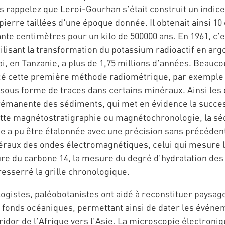
rappelez que Leroi-Gourhan s'était construit un indice d
pierre taillées d'une époque donnée. Il obtenait ainsi 10
nte centimètres pour un kilo de 500000 ans. En 1961, c'e
ilisant la transformation du potassium radioactif en ar
i, en Tanzanie, a plus de 1,75 millions d'années. Beauc
 cette première méthode radiométrique, par exemple ce
ous forme de traces dans certains minéraux. Ainsi les d
 rémanente des sédiments, qui met en évidence la succes
tte magnétostratigraphie ou magnétochronologie, la sé
ie a pu être étalonnée avec une précision sans précédent
inéraux des ondes électromagnétiques, celui qui mesure 
ure du carbone 14, la mesure du degré d'hydratation de
resserré la grille chronologique.
istes, paléobotanistes ont aidé à reconstituer paysages
fonds océaniques, permettant ainsi de dater les événeme
idor de l'Afrique vers l'Asie. La microscopie électroniqu