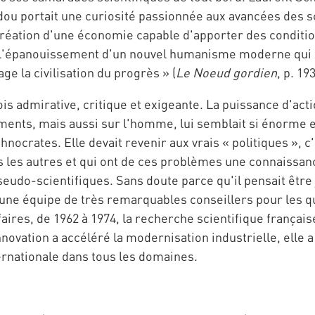
dou portait une curiosité passionnée aux avancées des sc
création d'une économie capable d'apporter des conditio
nt l'épanouissement d'un nouvel humanisme moderne qui 
e la civilisation du progrès » (
Le Noeud gordien
, p. 193
 fois admirative, critique et exigeante. La puissance d'ac
ments, mais aussi sur l'homme, lui semblait si énorme e
hnocrates. Elle devait revenir aux vrais « politiques », c
les autres et qui ont de ces problèmes une connaissanc
udo-scientifiques. Sans doute parce qu'il pensait être j
d'une équipe de très remarquables conseillers pour les q
ffaires, de 1962 à 1974, la recherche scientifique franç
ovation a accéléré la modernisation industrielle, elle a a
ternationale dans tous les domaines.