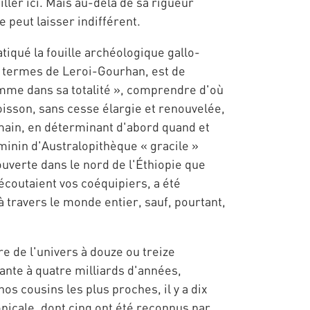
ller ici. Mais au-delà de sa rigueur
 peut laisser indifférent.
tiqué la fouille archéologique gallo-
s termes de Leroi-Gourhan, est de
omme dans sa totalité », comprendre d'où
isson, sans cesse élargie et renouvelée,
umain, en déterminant d'abord quand et
minin d'Australopithèque « gracile »
uverte dans le nord de l'Éthiopie que
écoutaient vos coéquipiers, a été
 travers le monde entier, sauf, pourtant,
re de l'univers à douze ou treize
ivante à quatre milliards d'années,
s cousins les plus proches, il y a dix
opicale, dont cinq ont été reconnus par