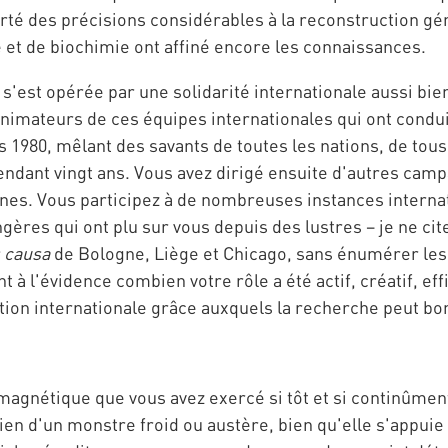
orté des précisions considérables à la reconstruction g
et de biochimie ont affiné encore les connaissances.
s'est opérée par une solidarité internationale aussi bie
animateurs de ces équipes internationales qui ont condui
s 1980, mêlant des savants de toutes les nations, de tous
ndant vingt ans. Vous avez dirigé ensuite d'autres camp
ines. Vous participez à de nombreuses instances internat
gères qui ont plu sur vous depuis des lustres – je ne cit
 causa
de Bologne, Liège et Chicago, sans énumérer les
 à l'évidence combien votre rôle a été actif, créatif, eff
tion internationale grâce auxquels la recherche peut bon
 magnétique que vous avez exercé si tôt et si continûment
ien d'un monstre froid ou austère, bien qu'elle s'appuie