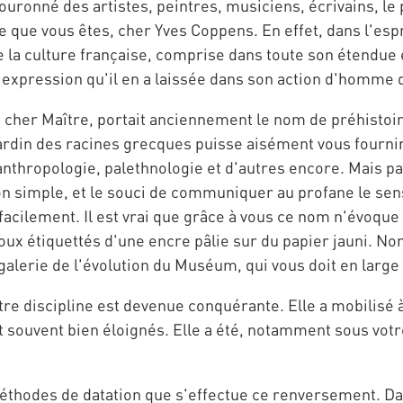
 couronné des artistes, peintres, musiciens, écrivains, 
e que vous êtes, cher Yves Coppens. En effet, dans l'espr
a culture française, comprise dans toute son étendue e
'expression qu'il en a laissée dans son action d'homme d
, cher Maître, portait anciennement le nom de préhistoire
jardin des racines grecques puisse aisément vous fourn
anthropologie, palethnologie et d'autres encore. Mais 
ion simple, et le souci de communiquer au profane le se
acilement. Il est vrai que grâce à vous ce nom n'évoque
loux étiquettés d'une encre pâlie sur du papier jauni. Non
lerie de l'évolution du Muséum, qui vous doit en large 
re discipline est devenue conquérante. Elle a mobilisé 
et souvent bien éloignés. Elle a été, notamment sous vo
méthodes de datation que s'effectue ce renversement. Dan