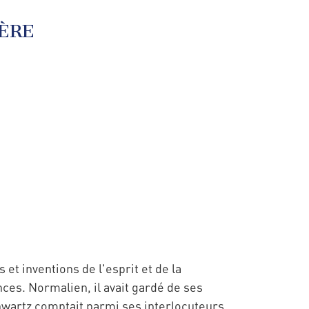
IÈRE
s
et inventions de l'esprit et de la
nces. Normalien, il avait gardé de ses
hwartz comptait parmi ses interlocuteurs