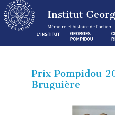
Aller
Panneau de gestion des cookies
au
Institut Geor
contenu
principal
Mémoire et histoire de l'action
Navigation
GEORGES 
C
L'INSTITUT
POMPIDOU
R
principale
Prix Pompidou 20
Bruguière