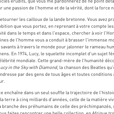
icles érudits, que vous me pardonnerez de ne point détai
 une passion de l'homme et de la vérité, dont la force ne
retourner les cailloux de la lande bretonne. Vous avez pra
mbition que vous portez, en reprenant à votre compte le
ité dans le temps et dans l'espace, chercher à voir l'H
igines de l'homme vous a conduit à brasser l'immense mo
es savants à travers le monde pour jalonner le rameau h
ns. En 1974, Lucy, le squelette incomplet d'un sujet fé
élébrité mondiale. Cette grand-mère de l'humanité déco
ucy in the Sky with Diamond
, la chanson des Beatles qu'
dresse par des gens de tous âges et toutes conditions à
ur.
 enchaîne dans un seul souffle la trajectoire de l'histoi
 la terre à cinq milliards d'années, celle de la matière v
a branche des préhumains de celle des préchimpanzés, no
us faites rencontrer une belle collection, en Afrique tr