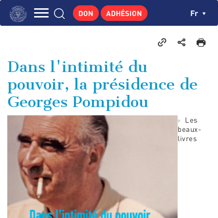
Aller
Panneau de gestion des cookies
Ch
Fr
DON
ADHÉSION
au
Navigation
contenu
L'INSTITUT
principal
principale
GEORGES POMPIDOU
Dans l'intimité du
CENTRE DE RECHERCHES
pouvoir, la présidence de
PUBLICATIONS
Georges Pompidou
ACTUALITÉS
Les
ENSEIGNEMENT
beaux-
livres