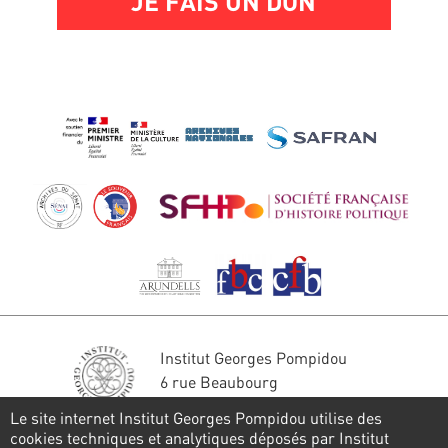
JE FAIS UN DON
Institut Georges Pompidou
6 rue Beaubourg
75004 Paris
Le site internet Institut Georges Pompidou utilise des
Tél. : 01 44 78 41 22
cookies techniques et analytiques déposés par Institut