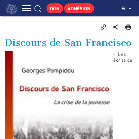
Aller
Panneau de gestion des cookies
Ch
Fr
DON
ADHÉSION
au
Navigation
contenu
L'INSTITUT
principal
principale
GEORGES POMPIDOU
Discours de San Francisco
CENTRE DE RECHERCHES
Les
PUBLICATIONS
écrits de
ACTUALITÉS
ENSEIGNEMENT