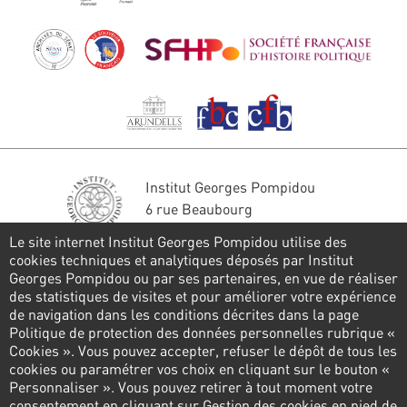
Institut Georges Pompidou
6 rue Beaubourg
75004 Paris
Le site internet Institut Georges Pompidou utilise des
Tél. : 01 44 78 41 22
cookies techniques et analytiques déposés par Institut
Georges Pompidou ou par ses partenaires, en vue de réaliser
Restons en contact
des statistiques de visites et pour améliorer votre expérience
de navigation dans les conditions décrites dans la page
FORMULAIRE DE CONTACT
Politique de protection des données personnelles rubrique «
Cookies ». Vous pouvez accepter, refuser le dépôt de tous les
Suivez-nous
cookies ou paramétrer vos choix en cliquant sur le bouton «
Personnaliser ». Vous pouvez retirer à tout moment votre
consentement en cliquant sur Gestion des cookies en pied de