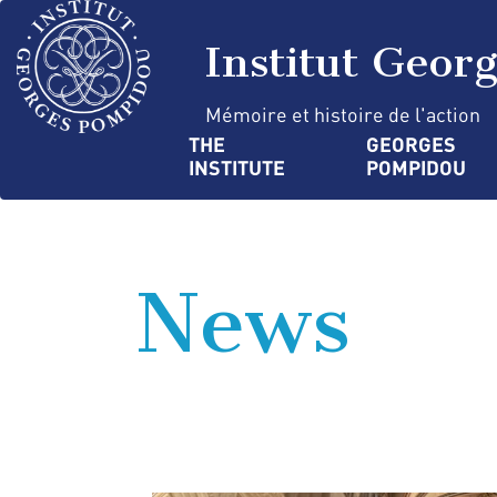
Skip
Cookies management panel
to
Institut Geor
main
content
Mémoire et histoire de l'action
Navigation
THE 
GEORGES 
INSTITUTE
POMPIDOU
principale
News