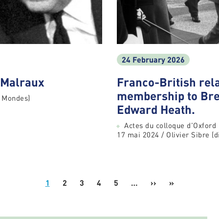
24 February 2026
 Malraux
Franco-British rel
membership to Bre
x Mondes)
Edward Heath.
Actes du colloque d'Oxford 
17 mai 2024 / Olivier Sibre (di
1
2
3
4
5
…
››
Next
»
Last
page
page