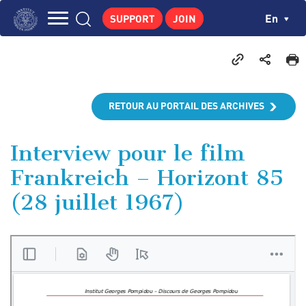
Skip
Cookies management panel
Ch
En
SUPPORT
JOIN
to
Navigation
main
THE INSTITUTE
content
principale
GEORGES POMPIDOU
CENTRE DE RECHERCHES
RETOUR AU PORTAIL DES ARCHIVES
PUBLICATIONS
NEWS
Interview pour le film
Frankreich – Horizont 85
PEDAGOGICAL AREA
(28 juillet 1967)