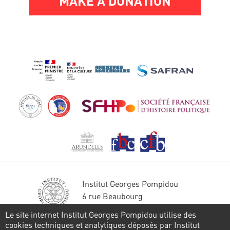
MAKE A DONATION
Institut Georges Pompidou
6 rue Beaubourg
75004 Paris
Le site internet Institut Georges Pompidou utilise des
Tél. : 01 44 78 41 22
cookies techniques et analytiques déposés par Institut